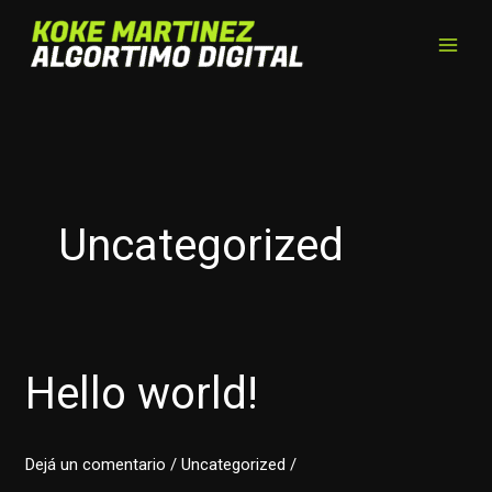
Ir
al
contenido
Uncategorized
Hello world!
Dejá un comentario
/
Uncategorized
/