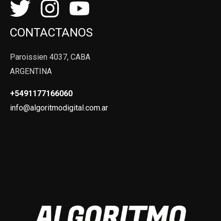
CONTACTANOS
Paroissien 4037, CABA
ARGENTINA
+5491177166060
info@algoritmodigital.com.ar